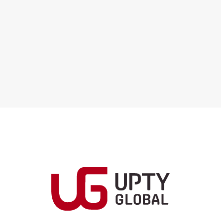
ペ
ー
ジ
送
り