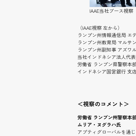
IAAE当社ブース視察
（IAAE視察 左から）
ランプン州情報通信局 エ
ランプン州教育局 マルサ
ランプン州副知事 アズワ
当社インドネシア法人代表
労働省 ランプン県警察本
インドネシア国営銀行 支
＜
視察のコメント＞
労働省 ランプン州警察本
ムリア・ヌグラハ氏
アプティグローバルを通じ