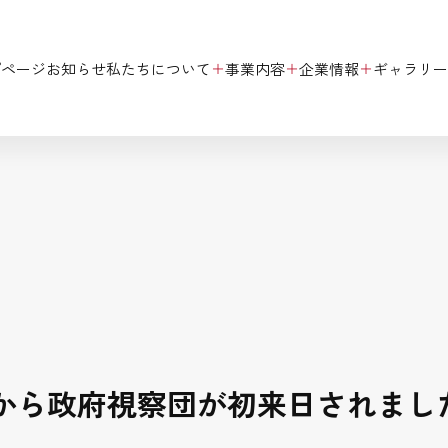
プページ
お知らせ
私たちについて
事業内容
企業情報
ギャラリー
＋
＋
＋
から政府視察団が初来日されまし