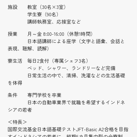
施設 教室（30名×3室）
学生寮（90名）
講師執務室、応接室など
授業 月～金 8:00-16:00（休憩1時間）
日本語講師による座学（文字と語彙、会話と
表現、聴解、読解）
寮生活 毎日2食付（専属シェフ3名）
ベッド、シャワー、ランドリーなど完備
日常生活の中で、清掃、洗濯などの生活基礎
を体得
条件 専門学校を卒業
日本の自動車業界で就職を希望するインドネ
シアの若者
＜特長＞
国際交流基金日本語基礎テストJFT-Basic A2合格を目指
すインドネシアの若者に、短期5カ月集中型の全寮制