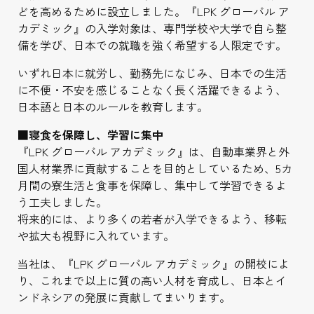
どを高めるために設立しました。『LPK グローバル ア
カデミック』の入学対象は、専門学校や大学で自ら整
備を学び、日本での就職を強く希望する人限定です。
いずれ日本に就労し、勤務先になじみ、日本での生活
に不便・不安を感じることなく長く活躍できるよう、
日本語と日本のルールを教育します。
■寝食を保障し、学習に集中
『LPK グローバル アカデミック』は、自動車業界と外
国人材業界に貢献することを目的としているため、5カ
月間の寮生活と食事を保障し、集中して学習できるよ
う工夫しました。
将来的には、より多くの若者が入学できるよう、移転
や拡大も視野に入れています。
当社は、『LPK グローバル アカデミック』の開校によ
り、これまで以上に質の高い人材を育成し、日本とイ
ンドネシアの発展に貢献してまいります。