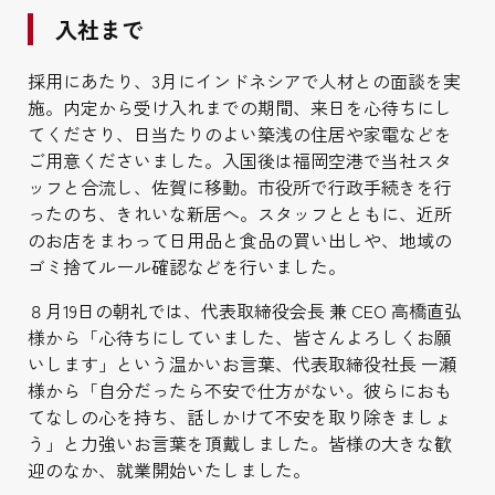
入社まで
採用にあたり、3月にインドネシアで人材との面談を実
施。内定から受け入れまでの期間、来日を心待ちにし
てくださり、日当たりのよい築浅の住居や家電などを
ご用意くださいました。入国後は福岡空港で当社スタ
ッフと合流し、佐賀に移動。市役所で行政手続きを行
ったのち、きれいな新居へ。スタッフとともに、近所
のお店をまわって日用品と食品の買い出しや、地域の
ゴミ捨てルール確認などを行いました。
８月19日の朝礼では、代表取締役会長 兼 CEO 高橋直弘
様から「心待ちにしていました、皆さんよろしくお願
いします」という温かいお言葉、代表取締役社長 一瀬
様から「自分だったら不安で仕方がない。彼らにおも
てなしの心を持ち、話しかけて不安を取り除きましょ
う」と力強いお言葉を頂戴しました。皆様の大きな歓
迎のなか、就業開始いたしました。